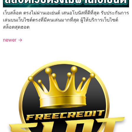
เว็บสล็อต ตรงไม่ผ่านเอเย่นต์ เสนอโบนัสที่ดีที่สุด รับประกันการ
เล่นบนเว็บไซต์ตรงที่มีคนเล่นมากที่สุด ผู้ให้บริการเว็บไซต์
สล็อตสุดฮอต
newer
→