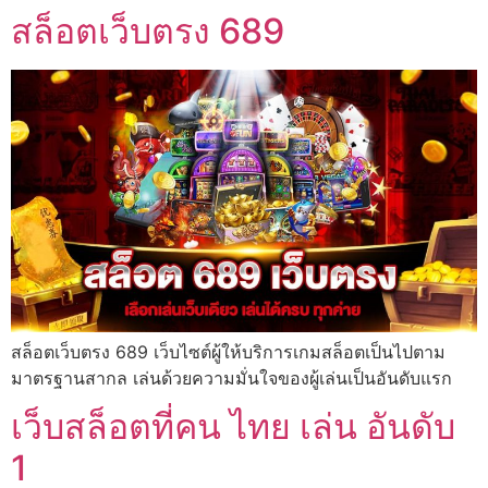
สล็อตเว็บตรง 689
สล็อตเว็บตรง 689 เว็บไซต์ผู้ให้บริการเกมสล็อตเป็นไปตาม
มาตรฐานสากล เล่นด้วยความมั่นใจของผู้เล่นเป็นอันดับแรก
เว็บสล็อตที่คน ไทย เล่น อันดับ
1